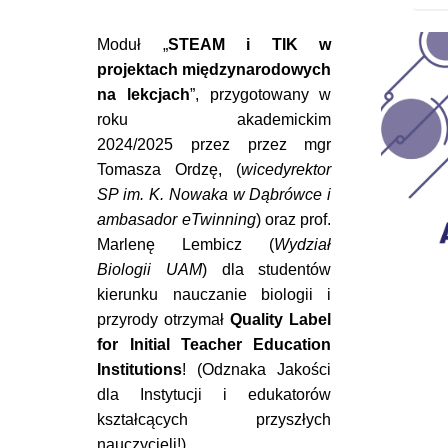
Moduł „
STEAM i TIK w
projektach międzynarodowych
na lekcjach
”, przygotowany w
roku akademickim
2024/2025 przez przez mgr
Tomasza Ordzę, (
wicedyrektor
SP im. K. Nowaka w Dąbrówce i
ambasador eTwinning
) oraz prof.
Marlenę Lembicz (
Wydział
Biologii UAM
) dla studentów
kierunku nauczanie biologii i
przyrody otrzymał
Quality Label
for Initial Teacher Education
Institutions
! (Odznaka Jakości
dla Instytucji i edukatorów
kształcących przyszłych
nauczycieli!)