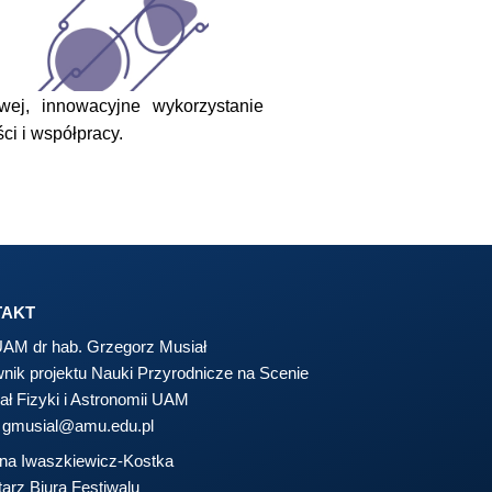
wej, innowacyjne wykorzystanie
ci i współpracy.
TAKT
 UAM dr hab. Grzegorz Musiał
wnik projektu Nauki Przyrodnicze na Scenie
ał Fizyki i Astronomii UAM
:
gmusial@amu.edu.pl
ona Iwaszkiewicz-Kostka
arz Biura Festiwalu