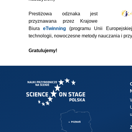
Prestiżowa odznaka jest
przyznawana przez Krajowe
Biura
eTwinning
(
programu Unii Europejski
technologii, nowoczesne metody nauczania i przy
Gratulujemy!
W
U
u