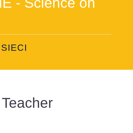
 - Science on
SIECI
l Teacher