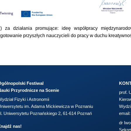
ej)
za działania promujące: ideę współpracy międzynarodo
gotowanie przyszłych nauczycieli do pracy w duchu kreatywnoś
Ogólnopolski Festiwal
KON
Nauki Przyrodnicze na Scenie
prof.
ydział Fizyki i Astronomii
Kiero
niwersytetu im. Adama Mickiewicza w Poznaniu
Wydzi
l. Uniwersytetu Poznańskiego 2, 61-614 Poznań
email
dr Iw
Znajdź nas!
Sekret